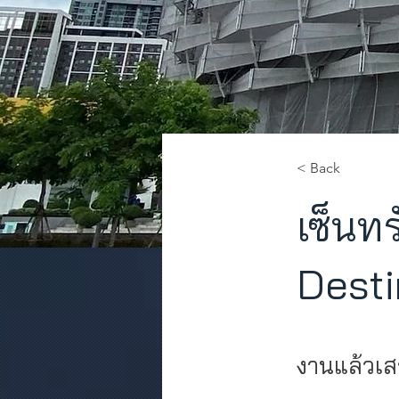
< Back
เซ็นท
Desti
งานแล้วเส